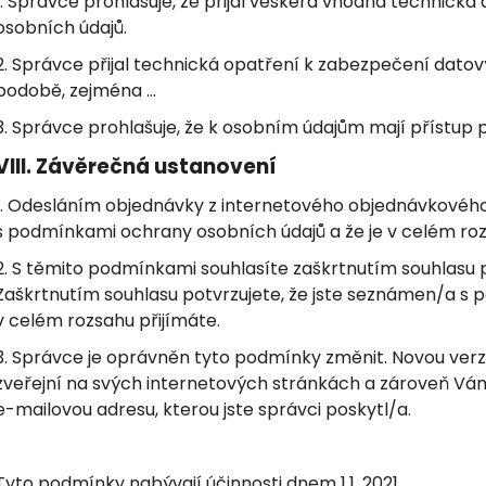
1. Správce prohlašuje, že přijal veškerá vhodná technick
osobních údajů.
2. Správce přijal technická opatření k zabezpečení datovýc
podobě, zejména …
3. Správce prohlašuje, že k osobním údajům mají přístup
VIII.
Závěrečná ustanovení
1. Odesláním objednávky z internetového objednávkového
s podmínkami ochrany osobních údajů a že je v celém roz
2. S těmito podmínkami souhlasíte zaškrtnutím souhlasu 
Zaškrtnutím souhlasu potvrzujete, že jste seznámen/a s 
v celém rozsahu přijímáte.
3. Správce je oprávněn tyto podmínky změnit. Novou ver
zveřejní na svých internetových stránkách a zároveň Vá
e-mailovou adresu, kterou jste správci poskytl/a.
Tyto podmínky nabývají účinnosti dnem 1.1. 2021