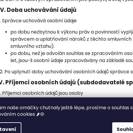
IV.
Doba uchovávání údajů
1. Správce uchovává osobní údaje
po dobu nezbytnou k výkonu práv a povinností vyplý
správcem a uplatňování nároků z těchto smluvních 
smluvního vztahu).
po dobu, než je odvolán souhlas se zpracováním osob
let, jsou-li osobní údaje zpracovávány na základě sou
2. Po uplynutí doby uchovávání osobních údajů správce 
V.
Příjemci osobních údajů (subdodavatelé s
1. Příjemci osobních údajů jsou osoby
podílející se na dodání zboží / služeb / realizaci pl
m naše omáčky chutnaly ještě lépe, prosíme o souhlas 
zajišťující služby provozování e-shopu (Shoptet) a da
váním cookies 🌶️🍪
shopu,
zajišťující marketingové služby.
tavení
Souhl