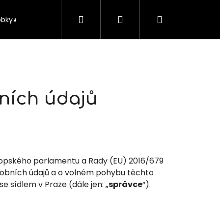
Hledat
Přihlášení
Nákupní
obky🔥
Kontakt
O nás
Pražský Voucher
košík
ních údajů
vropského parlamentu a Rady (EU) 2016/679
osobních údajů a o volném pohybu těchto
 se sídlem v Praze (dále jen: „
správce
“).
Následující