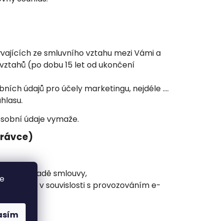
vajících ze smluvního vztahu mezi Vámi a
vztahů (po dobu 15 let od ukončení
ních údajů pro účely marketingu, nejdéle ….
hlasu.
osobní údaje vymaže.
právce)
ateb na základě smlouvy,
se
lší služby v souvislosti s provozováním e-
asím