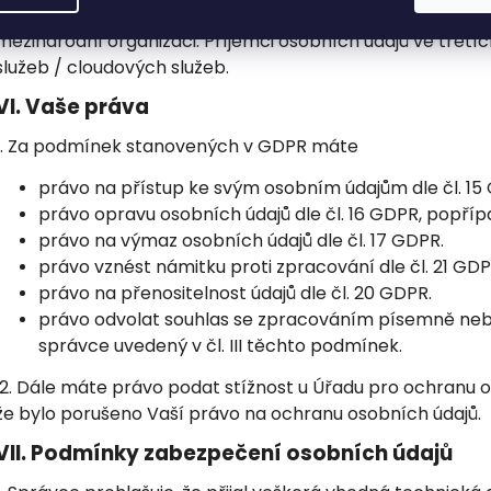
2. Správce nemá / má v úmyslu předat osobní údaje do 
mezinárodní organizaci. Příjemci osobních údajů ve třetí
služeb / cloudových služeb.
VI.
Vaše práva
1. Za podmínek stanovených v GDPR máte
právo na přístup ke svým osobním údajům dle čl. 15
právo opravu osobních údajů dle čl. 16 GDPR, popříp
právo na výmaz osobních údajů dle čl. 17 GDPR.
právo vznést námitku proti zpracování dle čl. 21 GD
právo na přenositelnost údajů dle čl. 20 GDPR.
právo odvolat souhlas se zpracováním písemně neb
správce uvedený v čl. III těchto podmínek.
2. Dále máte právo podat stížnost u Úřadu pro ochranu o
že bylo porušeno Vaší právo na ochranu osobních údajů.
VII.
Podmínky zabezpečení osobních údajů