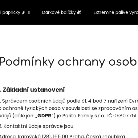
li papričky 🌶️
Dárkové balíčky 🎁
Extrémně pálivé výr
Co potřebujete najít?
HLEDAT
Podmínky ochrany osob
Doporučujeme
I.
Základní ustanovení
1. Správcem osobních údajů podle čl. 4 bod 7 nařízení E
o ochraně fyzických osob v souvislosti se zpracováním 
údajů (dále jen: „
GDPR
”) je Palíto Family s.r.o.. IČ 05807751
2. Kontaktní údaje správce jsou
Adresa: Kamýcká 1281, 165 00 Praha, Česká republika