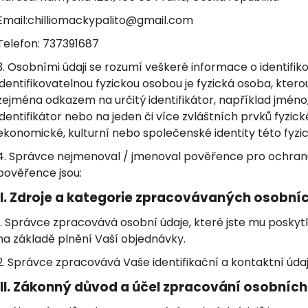
ŠVESTKOVÁ CHILLI OMÁČKA - NAGA
ELIXÍR ŽIVOTA -
BHUT JOLOKIA
Email:chilliomackypalito@gmail.com
100 Kč
109 Kč
Telefon: 737391687
3. Osobními údaji se rozumí veškeré informace o identifik
identifikovatelnou fyzickou osobou je fyzická osoba, ktero
zejména odkazem na určitý identifikátor, například jméno, i
identifikátor nebo na jeden či více zvláštních prvků fyzick
ekonomické, kulturní nebo společenské identity této fyzi
4. Správce nejmenoval / jmenoval pověřence pro ochranu
pověřence jsou:
II.
Zdroje a kategorie zpracovávaných osobníc
1. Správce zpracovává osobní údaje, které jste mu poskyt
na základě plnění Vaší objednávky.
2. Správce zpracovává Vaše identifikační a kontaktní úda
III.
Zákonný důvod a účel zpracování osobních