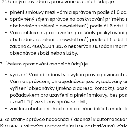
1. Zákonným důvodem zpracování osobních údajů je
plnění smlouvy mezi Vámi a správcem podle čl. 6 ods
oprávněný zájem správce na poskytování přímého m
obchodních sdělení a newsletterů) podle čl. 6 odst. 
Váš souhlas se zpracováním pro účely poskytování 
obchodních sdělení a newsletterů) podle čl. 6 odst. 1
zákona č. 480/2004 Sb., o některých službách inform
objednávce zboží nebo služby.
2. Účelem zpracování osobních údajů je
vyřízení Vaší objednávky a výkon práv a povinností 
Vámi a správcem; při objednávce jsou vyžadovány os
vyřízení objednávky (jméno a adresa, kontakt), pos
požadavkem pro uzavření a plnění smlouvy, bez pos
uzavřít či jí ze strany správce plnit,
zasílání obchodních sdělení a činění dalších marketi
3. Ze strany správce nedochází / dochází k automatickém
22 GDPR. S takovým zpracováním jste poskytl/a svůj výslo