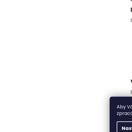
Aby Vá
zpraco
Nas