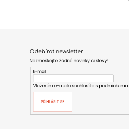
Z
á
Odebírat newsletter
p
Nezmeškejte žádné novinky či slevy!
a
t
E-mail
í
Vložením e-mailu souhlasíte s
podmínkami o
PŘIHLÁSIT SE