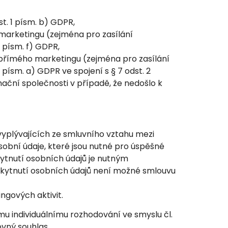
t. 1 písm. b) GDPR,
arketingu (zejména pro zasílání
1 písm. f) GDPR,
přímého marketingu (zejména pro zasílání
 písm. a) GDPR ve spojení s § 7 odst. 2
ační společnosti v případě, že nedošlo k
vyplývajících ze smluvního vztahu mezi
obní údaje, které jsou nutné pro úspěšné
kytnutí osobních údajů je nutným
kytnutí osobních údajů není možné smlouvu
ngových aktivit.
u individuálnímu rozhodování ve smyslu čl.
vný souhlas.