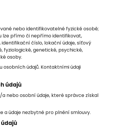
 PŘÍRODNÍ TONIKUM
ované nebo identifikovatelné fyzické osobě;
u lze přímo či nepřímo identifikovat,
dentifikační číslo, lokační údaje, síťový
é, fyziologické, genetické, psychické,
cké osoby.
 osobních údajů. Kontaktními údaji
h údajů
l/a nebo osobní údaje, které správce získal
je a údaje nezbytné pro plnění smlouvy.
 údajů