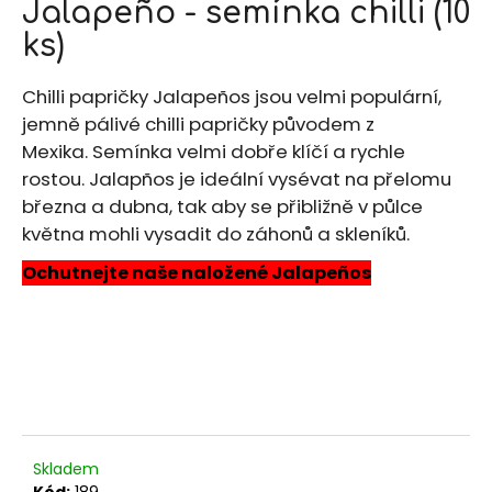
Jalapeño - semínka chilli (10
produktu
a
je
ks)
j
5,0
z
í
Chilli papričky Jalapeños jsou velmi populární,
5
t
jemně pálivé chilli papričky původem z
hvězdiček.
?
Mexika. Semínka velmi dobře klíčí a rychle
rostou. Jalapños je ideální vysévat na přelomu
března a dubna, tak aby se přibližně v půlce
května mohli vysadit do záhonů a skleníků.
HLEDAT
Ochutnejte naše naložené Jalapeños
D
o
p
o
r
Skladem
u
Kód:
189