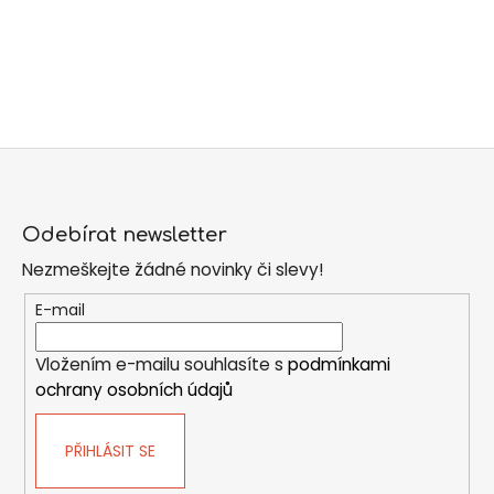
Z
á
Odebírat newsletter
p
Nezmeškejte žádné novinky či slevy!
a
t
E-mail
í
Vložením e-mailu souhlasíte s
podmínkami
ochrany osobních údajů
PŘIHLÁSIT SE