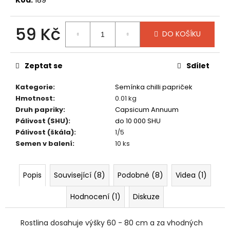
č
u
j
59 Kč
DO KOŠÍKU
e
m
Měrná
cena:
e
Zeptat se
Sdílet
Kategorie
:
Semínka chilli papriček
ELIXÍR
ŽIVOTA
Hmotnost
:
0.01 kg
-
Druh papriky
:
Capsicum Annuum
PŘÍRODNÍ
Pálivost (SHU)
:
do 10 000 SHU
TONIKUM
Pálivost (škála)
:
1/5
100
Semen v balení
:
10 ks
Kč
Popis
Související (8)
Podobné (8)
Videa (1)
Hodnocení (1)
Diskuze
Rostlina dosahuje výšky 60 - 80 cm a za vhodných