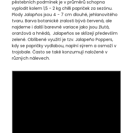
pěstebních podmínek je v průměrů schopna
vyplodit kolem 1,5 - 2 kg chilli papriček za sezónu.
Plody Jalapños jsou 4 - 7 cm dlouhé, jehlanovitého
tvaru. Barva botanické zralosti bývá červená, ale
najdeme i další barevné variace jako jsou žlutá,
oranžová a hnědá, Jalapeños se sklízejí především
zelené. Oblíbené využití je tzv. Jalapeño Poppers,
kdy se papričky vydlabou, naplní sýrem a osmaží v
trojobale. Často se také konzumují naložené v
různých nálevech.