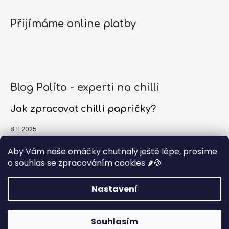
Přijímáme online platby
Blog Palíto - experti na chilli
Jak zpracovat chilli papričky?
8.11.2025
Jak a kdy sklízet chilli papričky?
Aby Vám naše omáčky chutnaly ještě lépe, prosíme
o souhlas se zpracováním cookies 🌶️🍪
1.10.2025
Nastavení
Vytvořil Shoptet
Copyright 2026
Palíto.cz - chilli expert
. Všechna práva
Souhlasím
vyhrazena.
Upravit nastavení cookies