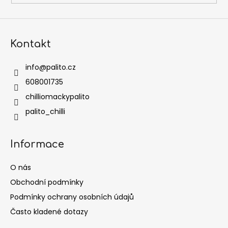
Kontakt
info
@
palito.cz
608001735
chilliomackypalito
palito_chilli
Informace
O nás
Obchodní podmínky
Podmínky ochrany osobních údajů
Často kladené dotazy