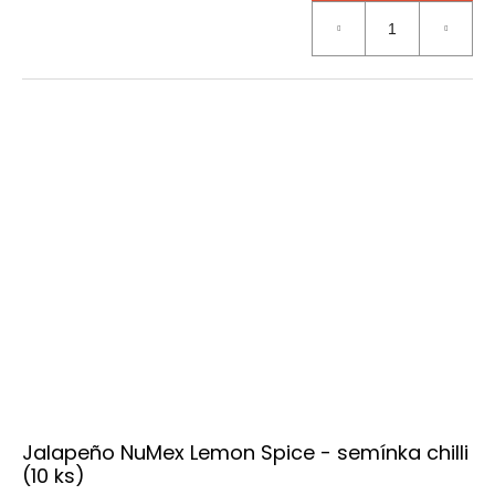
Jalapeño NuMex Lemon Spice - semínka chilli
(10 ks)