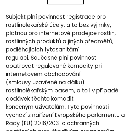
á
k
d
o
a
Subjekt plní povinnost registrace pro
v
c
á
rostlinolékařské účely, a to bez výjimky,
í
n
platnou pro internetové prodejce rostlin,
p
í
rostlinných produktů a jiných předmětů,
r
v
podléhajících fytosanitární
k
regulaci. Současně plní povinnost
y
opatřovat regulované komodity při
v
ý
internetovém obchodování
p
(smlouvy uzavřené na dálku)
i
rostlinolékařským pasem, a to i v případě
s
dodávek těchto komodit
u
konečným uživatelům. Tyto povinnosti
vychází z nařízení Evropského parlamentu a
Rady (EU) 2016/2031 o ochranných