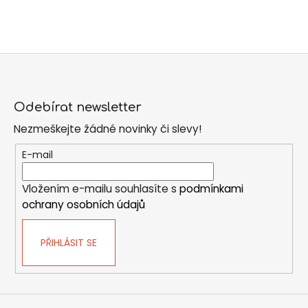
Z
á
Odebírat newsletter
p
Nezmeškejte žádné novinky či slevy!
a
t
E-mail
í
Vložením e-mailu souhlasíte s
podmínkami
ochrany osobních údajů
PŘIHLÁSIT SE