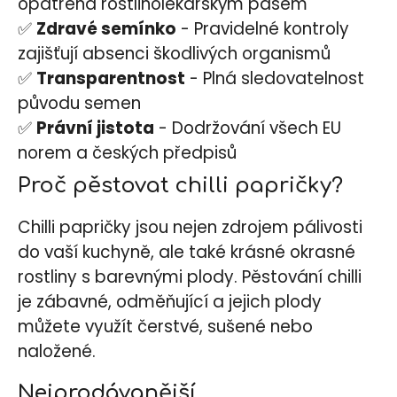
opatřena rostlinolékařským pasem
✅
Zdravé semínko
- Pravidelné kontroly
zajišťují absenci škodlivých organismů
✅
Transparentnost
- Plná sledovatelnost
původu semen
✅
Právní jistota
- Dodržování všech EU
norem a českých předpisů
Proč pěstovat chilli papričky?
Chilli papričky jsou nejen zdrojem pálivosti
do vaší kuchyně, ale také krásné okrasné
rostliny s barevnými plody. Pěstování chilli
je zábavné, odměňující a jejich plody
můžete využít čerstvé, sušené nebo
naložené.
Nejprodávanější