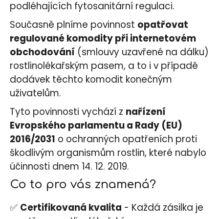
č
podléhajících fytosanitární regulaci.
u
j
Současně plníme povinnost
opatřovat
e
regulované komodity při internetovém
m
obchodování
(smlouvy uzavřené na dálku)
e
rostlinolékařským pasem, a to i v případě
dodávek těchto komodit konečným
DRAGON
uživatelům.
´S
BLOOD
Tyto povinnosti vychází z
nařízení
249
Kč
Evropského parlamentu a Rady (EU)
2016/2031
o ochranných opatřeních proti
škodlivým organismům rostlin, které nabylo
účinnosti dnem 14. 12. 2019.
Co to pro vás znamená?
✅
Certifikovaná kvalita
- Každá zásilka je