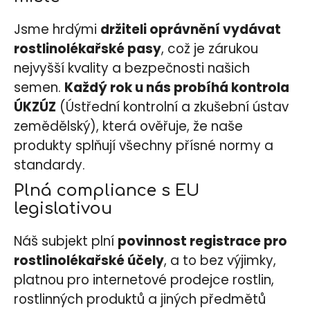
a
Jsme hrdými
držiteli oprávnění vydávat
j
rostlinolékařské pasy
, což je zárukou
í
nejvyšší kvality a bezpečnosti našich
t
semen.
Každý rok u nás probíhá kontrola
?
ÚKZÚZ
(Ústřední kontrolní a zkušební ústav
zemědělský), která ověřuje, že naše
produkty splňují všechny přísné normy a
HLEDAT
standardy.
Plná compliance s EU
legislativou
D
o
Náš subjekt plní
povinnost registrace pro
p
rostlinolékařské účely
, a to bez výjimky,
o
platnou pro internetové prodejce rostlin,
r
u
rostlinných produktů a jiných předmětů