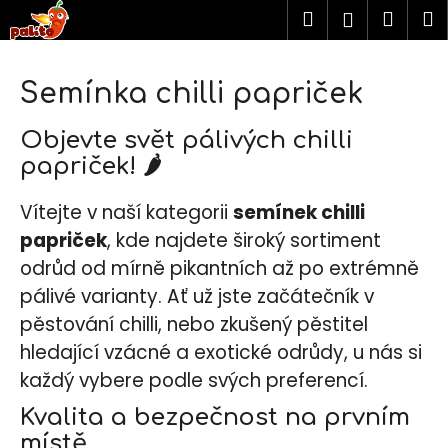
K
Přejít
Hledat
Náku
M
Přihlášen
na
o
obsah
košík
Zpět
Zpět
š
í
Semínka chilli papriček
C
k
o
Objevte svět pálivých chilli
p
papriček! 🌶️
o
Vítejte v naší kategorii
semínek chilli
t
ř
papriček
, kde najdete široký sortiment
e
odrůd od mírně pikantních až po extrémně
b
pálivé varianty. Ať už jste začátečník v
u
pěstování chilli, nebo zkušený pěstitel
j
hledající vzácné a exotické odrůdy, u nás si
e
každý vybere podle svých preferencí.
t
Kvalita a bezpečnost na prvním
e
místě
n