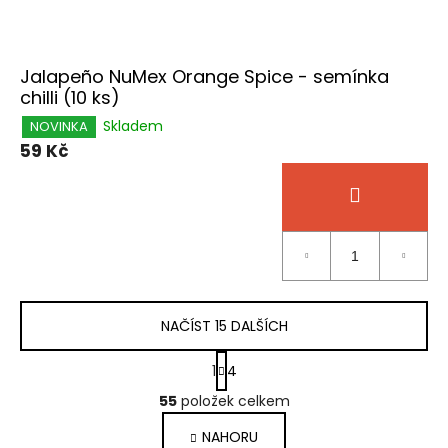
Jalapeño NuMex Orange Spice - semínka
chilli (10 ks)
Skladem
NOVINKA
59 Kč
NAČÍST 15 DALŠÍCH
S
1
4
t
O
55
položek celkem
r
v
á
l
NAHORU
n