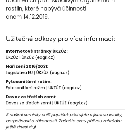
opatřeních proti škodlivým organismům
rostlin, které nabývá účinnosti
dnem 14.12.2019.
Užitečné odkazy pro více informací:
Internetové stránky ÚKZÚZ:
ÚKZÚZ | ÚKZÚZ (eagri.cz)
Nařízení 2016/2031:
Legislativa EU | ÚKZÚZ (eagri.cz)
Fytosanitární režim:
Fytosanitární režim | ÚKZÚZ (eagri.cz)
Dovoz ze třetích zemí:
Dovoz ze třetích zemí | ÚKZÚZ (eagri.cz)
S našimi semínky chilli papriček pěstujete s jistotou kvality,
bezpečnosti a zákonnosti. Začněte svou pálivou zahrádku
ještě dnes!
🌱🌶️