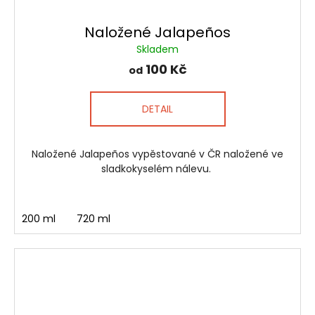
Naložené Jalapeños
Skladem
100 Kč
od
DETAIL
Naložené Jalapeños vypěstované v ČR naložené ve
sladkokyselém nálevu.
200 ml
720 ml