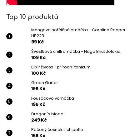
Top 10 produktů
Mangovo hořčičná omáčka - Carolina Reaper
HP22B
99 Kč
Švestková chilli omáčka - Naga Bhut Jolokia
109 Kč
Elixír života - přírodní tonikum
100 Kč
Green Garter
195 Kč
Fousáčovo vomáčka
195 Kč
Dragon´s blood
249 Kč
Pečený česnek s chipotle
165 Kč