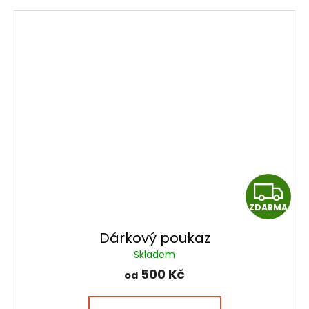
Z
ZDARMA
D
Dárkový poukaz
A
Skladem
R
500 Kč
od
M