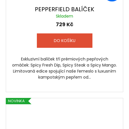
PEPPERFIELD BALÍČEK
Skladem
729 Kč
DO KOŠÍKU
Exkluzivní balíček tří prémiových pepřových
omáček: Spicy Fresh Dip, Spicy Steak a Spicy Mango.
Limitovaná edice spojující naše řemeslo s luxusním
kampotským pepřem od...
NOVINKA