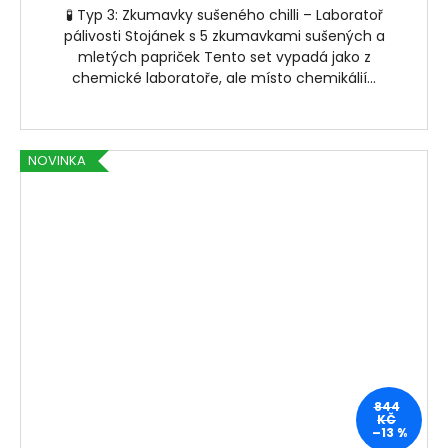
🧪 Typ 3: Zkumavky sušeného chilli – Laboratoř
pálivosti Stojánek s 5 zkumavkami sušených a
mletých papriček Tento set vypadá jako z
chemické laboratoře, ale místo chemikálií...
NOVINKA
844
KČ
–13 %