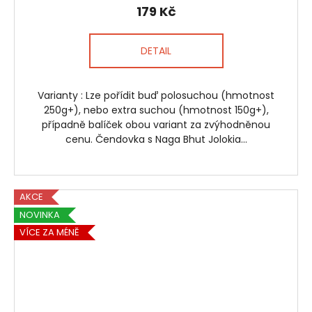
179 Kč
DETAIL
Varianty : Lze pořídit buď polosuchou (hmotnost
250g+), nebo extra suchou (hmotnost 150g+),
případně balíček obou variant za zvýhodněnou
cenu. Čendovka s Naga Bhut Jolokia...
AKCE
NOVINKA
VÍCE ZA MÉNĚ