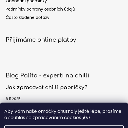
Obchodní podmínky
Podmínky ochrany osobních údajů
Často kladené dotazy
Přijímáme online platby
Blog Palíto - experti na chilli
Jak zpracovat chilli papričky?
8.11.2025
Jak a kdy sklízet chilli papričky?
Aby Vám naše omáčky chutnaly ještě lépe, prosíme
o souhlas se zpracováním cookies 🌶️🍪
1.10.2025