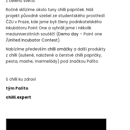
z celého světa.
Ročně sklízíme okolo tuny chilli papriček. Náš
projekt původně vzešel ze studentského prostředí
ČZU v Praze, kde jsme byli členy podnikatelského
inkubátoru Point One a vyhráli jsme i několik
meziuniverzitních soutěží
(
Demo day
– Point one
/
United Incubator Contest
).
Nabízíme především
chilli omáčky
a další produkty
z chilli (sušené, naložené a čerstvé chilli papričky,
pesta, mashe, marmelády) pod značkou Palíto.
S chilli ku zdraví
tým Palíto
chilli.expert