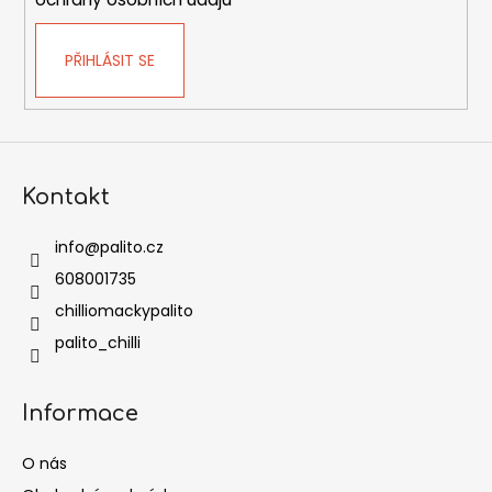
PŘIHLÁSIT SE
Kontakt
info
@
palito.cz
608001735
chilliomackypalito
palito_chilli
Informace
O nás