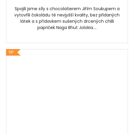
Spojili jsme síly s chocolatierem Jiřím Soukupem a
vytovřili čokoládu té nevjyšší kvality, bez přidaných
látek a s přídavkem sušených drcených chilli
papriček Naga Bhut Jolokia....
TIP