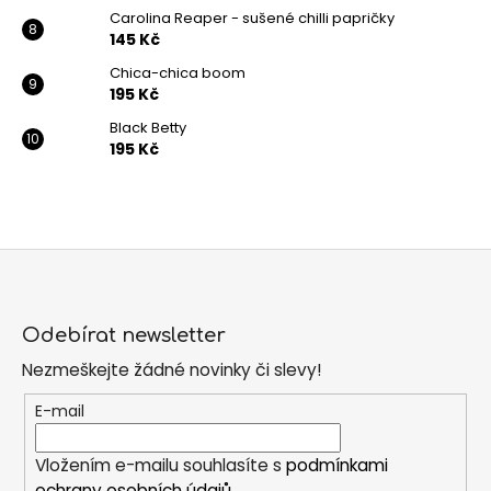
Carolina Reaper - sušené chilli papričky
145 Kč
Chica-chica boom
195 Kč
Black Betty
195 Kč
Z
á
Odebírat newsletter
p
Nezmeškejte žádné novinky či slevy!
a
t
E-mail
í
Vložením e-mailu souhlasíte s
podmínkami
ochrany osobních údajů