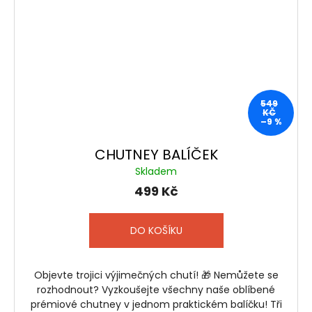
549
KČ
–9 %
CHUTNEY BALÍČEK
Skladem
499 Kč
DO KOŠÍKU
Objevte trojici výjimečných chutí! 🎁 Nemůžete se
rozhodnout? Vyzkoušejte všechny naše oblíbené
prémiové chutney v jednom praktickém balíčku! Tři