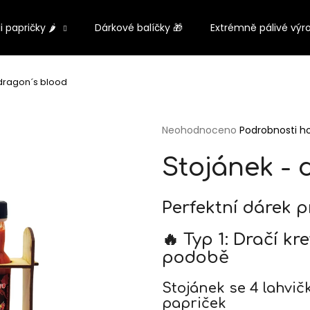
li papričky 🌶️
Dárkové balíčky 🎁
Extrémně pálivé výr
Co potřebujete najít?
 dragon´s blood
HLEDAT
Průměrné
Neohodnoceno
Podrobnosti h
hodnocení
produktu
Stojánek - 
je
0,0
Doporučujeme
z
Perfektní dárek p
5
hvězdiček.
🔥 Typ 1: Dračí kr
podobě
Stojánek se 4 lahvič
papriček