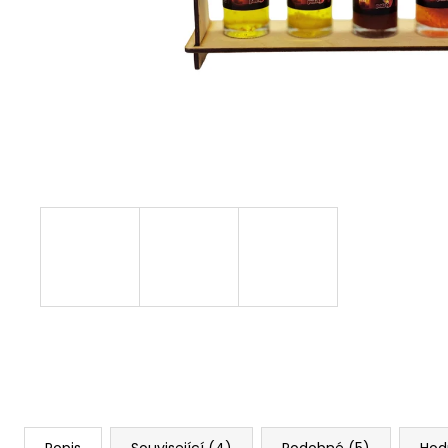
MANGOVO HOŘČIČNÁ OMÁČKA -
CAROLINA REAPER HP22B
99 Kč
Popis
Související (4)
Podobné (5)
Hod