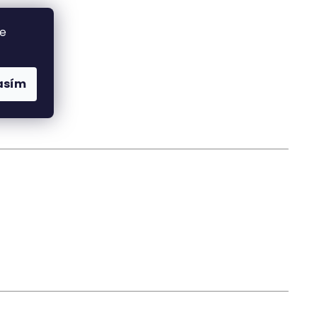
se
asím