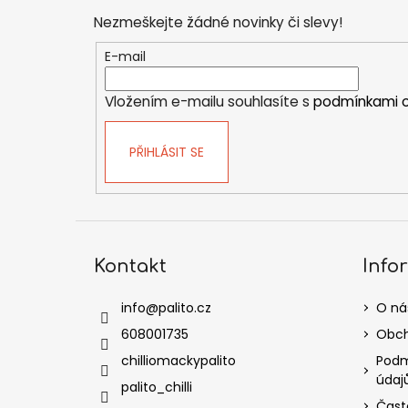
p
Nezmeškejte žádné novinky či slevy!
a
t
E-mail
í
Vložením e-mailu souhlasíte s
podmínkami o
PŘIHLÁSIT SE
Kontakt
Info
info
@
palito.cz
O ná
608001735
Obch
chilliomackypalito
Podm
údaj
palito_chilli
Čast