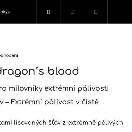
Hledat
Přihlášení
Nákupní
obky🔥
Kontakt
O nás
Pražský Voucher
košík
odnocení
dragon´s blood
ro milovníky extrémní pálivosti
ev – Extrémní pálivost v čisté
Následující
kami lisovaných šťáv z extrémně pálivých