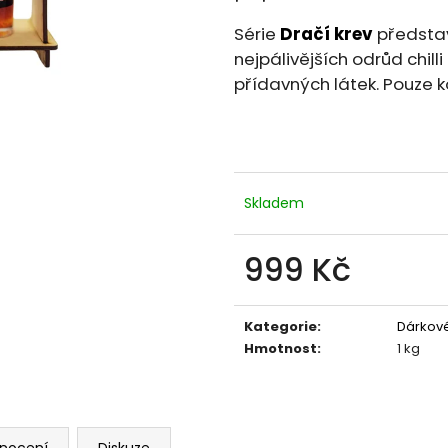
ŠVESTKOVÁ CHILLI OMÁČKA - NAGA
ELIXÍR ŽIVOTA -
BHUT JOLOKIA
100 Kč
Série
Dračí krev
představu
109 Kč
nejpálivějších odrůd chill
přídavných látek. Pouze k
Skladem
999 Kč
Měrná
cena:
Kategorie
:
Dárkové
Hmotnost
:
1 kg
nocení
Diskuze