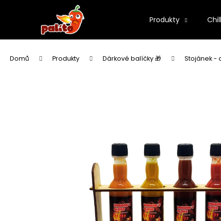
K
Přejít
na
o
Produkty
Chil
obsah
Zpět
Zpět
š
í
do
do
k
Domů
Produkty
Dárkové balíčky 🎁
Stojánek -
obchodu
obchodu