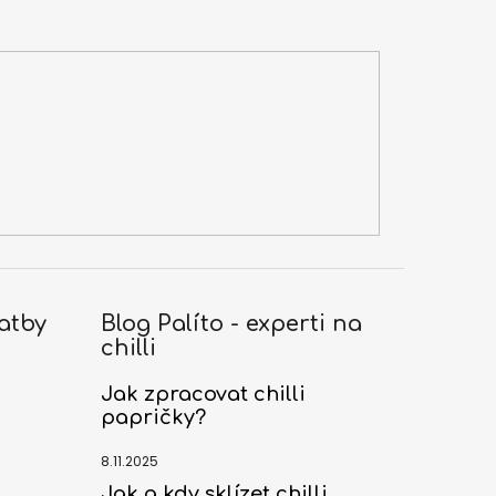
atby
Blog Palíto - experti na
chilli
Jak zpracovat chilli
papričky?
8.11.2025
Jak a kdy sklízet chilli