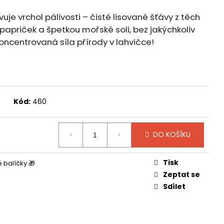
 PŘÍRODNÍ TONIKUM
je vrchol pálivosti – čisté lisované šťávy z těch
i papriček a špetkou mořské soli, bez jakýchkoliv
oncentrovaná síla přírody v lahvičce!
Kód:
460
DO KOŠÍKU
Tisk
 balíčky 🎁
Zeptat se
Sdílet