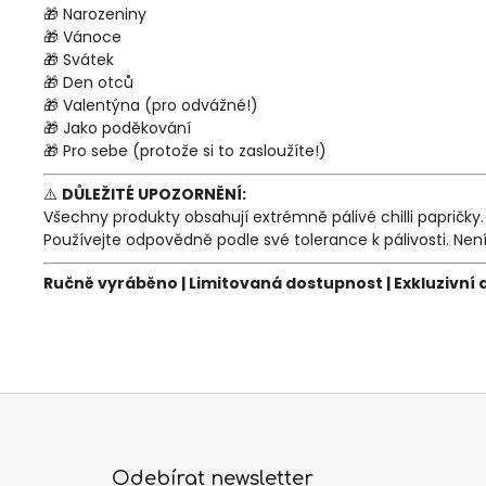
🎁 Narozeniny
🎁 Vánoce
🎁 Svátek
🎁 Den otců
🎁 Valentýna (pro odvážné!)
🎁 Jako poděkování
🎁 Pro sebe (protože si to zasloužíte!)
⚠️
DŮLEŽITÉ UPOZORNĚNÍ:
Všechny produkty obsahují extrémně pálivé chilli papričky
Používejte odpovědně podle své tolerance k pálivosti. Nen
Ručně vyráběno | Limitovaná dostupnost | Exkluzivní 
Z
á
Odebírat newsletter