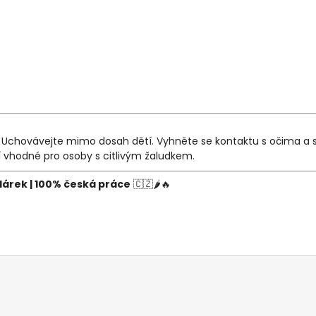
. Uchovávejte mimo dosah dětí. Vyhněte se kontaktu s očima a s
í vhodné pro osoby s citlivým žaludkem.
dárek | 100% česká práce
🇨🇿🌶️🔥