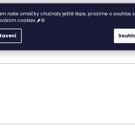
nek?
m naše omáčky chutnaly ještě lépe, prosíme o souhlas 
váním cookies 🌶️🍪
ným logem
 pálivosti
tavení
Souhl