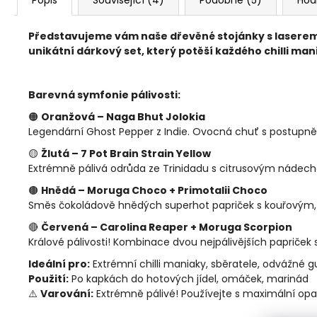
Představujeme vám naše dřevěné stojánky s laserem 
unikátní dárkový set, který potěší každého chilli man
Barevná symfonie pálivosti:
🟠
Oranžová – Naga Bhut Jolokia
Legendární Ghost Pepper z Indie. Ovocná chuť s postupně na
🟡
Žlutá – 7 Pot Brain Strain Yellow
Extrémně pálivá odrůda ze Trinidadu s citrusovým nádec
🟤
Hnědá – Moruga Choco + Primotalii Choco
Směs čokoládově hnědých superhot papriček s kouřovým, 
🔴
Červená – Carolina Reaper + Moruga Scorpion
Králové pálivosti! Kombinace dvou nejpálivějších papriček 
Ideální pro:
Extrémní chilli maniaky, sběratele, odvážné 
Použití:
Po kapkách do hotových jídel, omáček, marinád
⚠️
Varování:
Extrémně pálivé! Používejte s maximální opat