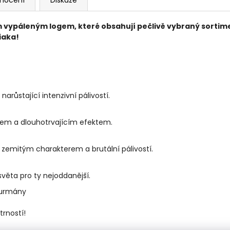
vypáleným logem, které obsahují pečlivě vybraný sortimen
iaka!
růstající intenzivní pálivostí.
hem a dlouhotrvajícím efektem.
zemitým charakterem a brutální pálivostí.
světa pro ty nejoddanější.
gurmány
rností!