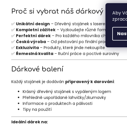
Proč si vybrat náš dárkový stojá
Aby Vá
zpraco
✅
Unikátní design
– Dřevěný stojánek s laserem vypále
✅
Kompletní zážitek
– Vyzkoušejte různé formy a stupně
Nas
✅
Perfektní dárek
– Pro každého milovníka chilli
✅
Česká výroba
– Od pěstování po finální produkt
✅
Exkluzivita
– Produkty, které jinde nekoupíte
✅
Řemeslná kvalita
– Ruční práce a poctivé suroviny
Dárkové balení
Každý stojánek je dodáván
připravený k darování
:
Krásný dřevěný stojánek s vypáleným logem
Přehledně uspořádané lahvičky/zkumavky
Informace o produktech a pálivosti
Tipy na použití
Ideální dárek na: