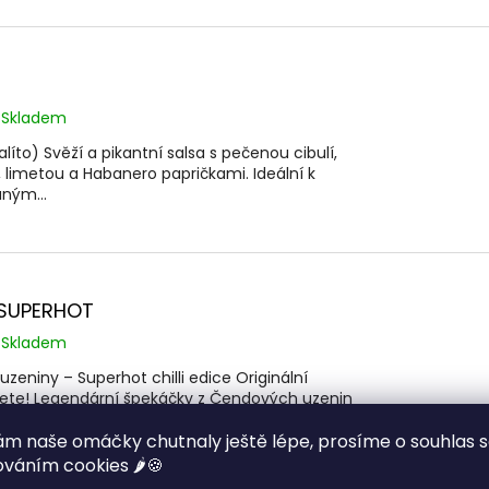
Skladem
líto) Svěží a pikantní salsa s pečenou cibulí,
 limetou a Habanero papričkami. Ideální k
aným...
 SUPERHOT
Skladem
zeniny – Superhot chilli edice Originální
jdete! Legendární špekáčky z Čendových uzenin
uperhot...
m naše omáčky chutnaly ještě lépe, prosíme o souhlas 
váním cookies 🌶️🍪