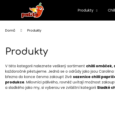
K
Přejít
na
o
Produkty
Chil
obsah
Zpět
Zpět
š
í
do
do
k
Domů
Produkty
obchodu
obchodu
Produkty
V této kategorii naleznete veškerý sortiment
chilli omáček
,
každoročně pěstujeme. Jedná se o odrůdy jako jsou Carolina 
března do konce června zakoupt živé
sazenice chilli papri
produkce
. Milovníci pálivého, rovněž uvítají možnost zakou
a sladkého jako my, si vyberou ve zvláštní kategorii
Sladké chi