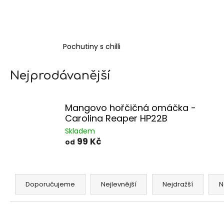
Pochutiny s chilli
Nejprodávanější
Mangovo hořčičná omáčka -
Carolina Reaper HP22B
Skladem
99 Kč
od
Ř
a
Doporučujeme
Nejlevnější
Nejdražší
N
z
e