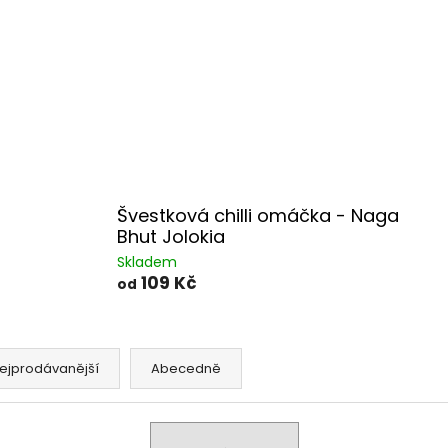
Švestková chilli omáčka - Naga
Bhut Jolokia
Skladem
109 Kč
od
ejprodávanější
Abecedně