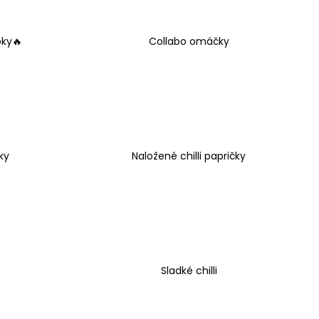
 PŘÍRODNÍ TONIKUM
bky🔥
Collabo omáčky
ky
Naložené chilli papričky
Sladké chilli