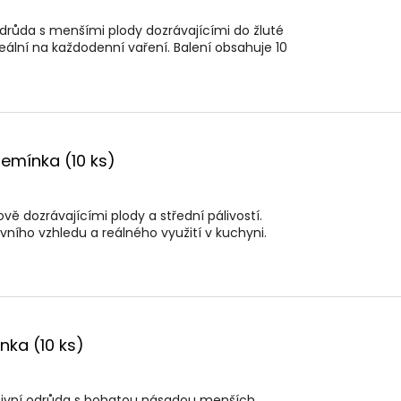
odrůda s menšími plody dozrávajícími do žluté
ideální na každodenní vaření. Balení obsahuje 10
 semínka (10 ks)
ě dozrávajícími plody a střední pálivostí.
ního vzhledu a reálného využití v kuchyni.
ínka (10 ks)
tivní odrůda s bohatou násadou menších