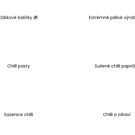
ŠVESTKOVÁ CHILLI OMÁČKA - NAGA
ELIXÍR ŽIVOTA -
BHUT JOLOKIA
100 Kč
109 Kč
Dárkové balíčky 🎁
Extrémně pálivé výro
Chilli pasty
Sušené chilli paprič
Sazenice chilli
Chilli a zdraví