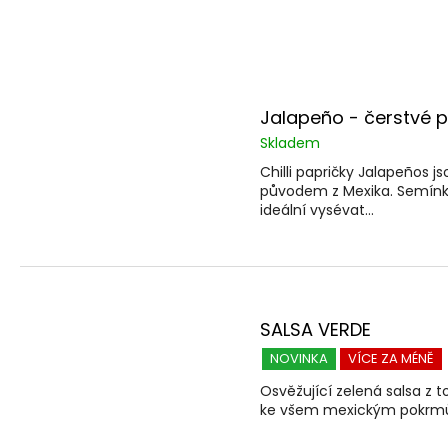
n
í
p
V
r
ý
o
Jalapeño - čerstvé p
p
d
Skladem
i
u
Chilli papričky Jalapeños js
s
k
původem z Mexika. Semínka 
p
t
ideální vysévat...
r
ů
o
d
u
SALSA VERDE
k
t
NOVINKA
VÍCE ZA MÉNĚ
ů
Osvěžující zelená salsa z t
ke všem mexickým pok