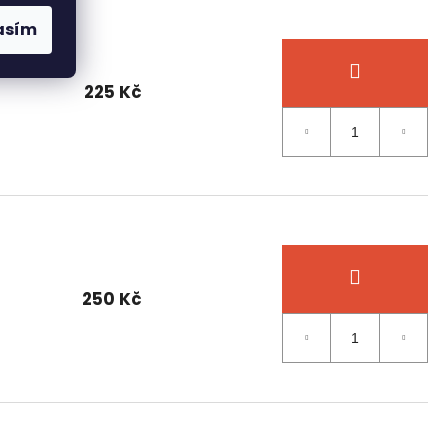
asím
225 Kč
250 Kč