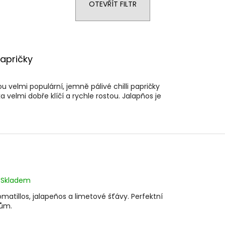
OTEVŘÍT FILTR
apričky
ou velmi populární, jemně pálivé chilli papričky
velmi dobře klíčí a rychle rostou. Jalapños je
Skladem
omatillos, jalapeños a limetové šťávy. Perfektní
rmům.