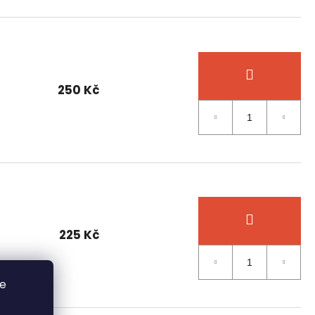
250 Kč
225 Kč
se