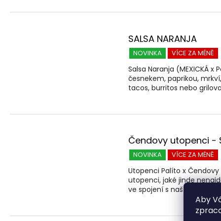
SALSA NARANJA
NOVINKA
VÍCE ZA MÉNĚ
Salsa Naranja (MEXICKÁ x Pa
česnekem, paprikou, mrkví,
tacos, burritos nebo grilov
Čendovy utopenci -
NOVINKA
VÍCE ZA MÉNĚ
Utopenci Palíto x Čendovy u
utopenci, jaké jinde nena
ve spojení s naším mixem s
Aby Vá
zpraco