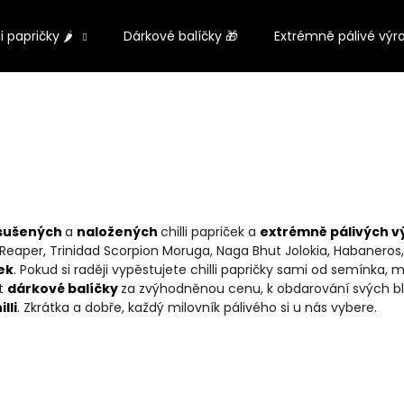
li papričky 🌶️
Dárkové balíčky 🎁
Extrémně pálivé výr
Co potřebujete najít?
HLEDAT
sušených
a
naložených
chilli papriček a
extrémně pálivých v
Doporučujeme
Reaper, Trinidad Scorpion Moruga, Naga Bhut Jolokia, Habaneros,
ček
.
Pokud si raději vypěstujete chilli papričky sami od semínk
pt
dárkové balíčky
za zvýhodněnou cenu, k obdarování svých blíz
lli
.
Zkrátka a dobře, každý milovník pálivého si u nás vybere.