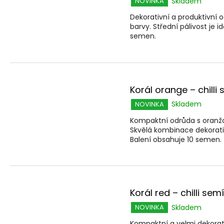
Skladem
NOVINKA
Dekorativní a produktivní 
barvy. Střední pálivost je 
semen.
Korál orange – chilli
Skladem
NOVINKA
Kompaktní odrůda s oranžov
Skvělá kombinace dekorativ
Balení obsahuje 10 semen.
Korál red – chilli sem
Skladem
NOVINKA
Kompaktní a velmi dekora