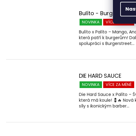
Nas
Bulíto - Burger street
NOVINKA
VÍCE ZA MÉNĚ
Bulíto x Palíto – Mango, A
která patří k burgerům! Dal
spolupráci s Burgerstreet...
DIE HARD SAUCE
NOVINKA
VÍCE ZA MÉNĚ
Die Hard Sauce x Palíto – 
která má koule! 💈🔥 Nová k
síly s ikonickým barber...