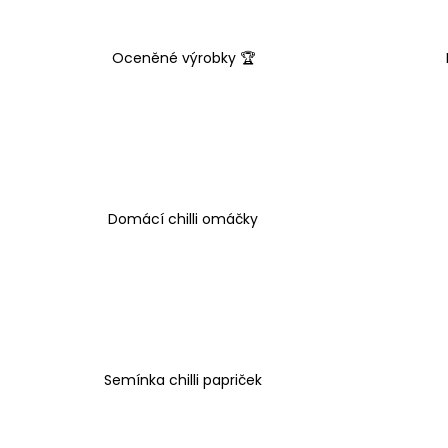
MANGOVO HOŘČIČNÁ OMÁČKA -
CAROLINA REAPER HP22B
99 Kč
Oceněné výrobky 🏆
Domácí chilli omáčky
Semínka chilli papriček