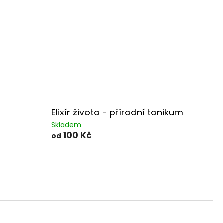
Elixír života - přírodní tonikum
Skladem
100 Kč
od