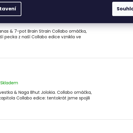
tavení
Souhl
 festival
Skladem
nanas & 7-pot Brain Strain Collabo omáčka,
ší pecka z naší Collabo edice vznikla ve
Skladem
Švestka & Naga Bhut Jolokia. Collabo omáčka,
apitola Collabo edice: tentokrát jsme spojili