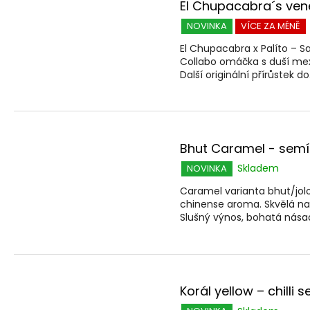
El Chupacabra´s ve
NOVINKA
VÍCE ZA MÉNĚ
El Chupacabra x Palíto – 
Collabo omáčka s duší mex
Další originální přírůstek do.
Bhut Caramel - semínk
Skladem
NOVINKA
Caramel varianta bhut/jolo
chinense aroma. Skvělá na 
Slušný výnos, bohatá násada
Korál yellow – chilli 