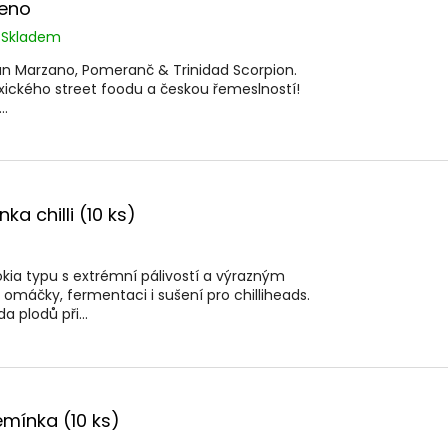
neno
Skladem
San Marzano, Pomeranč & Trinidad Scorpion.
ického street foodu a českou řemeslností!
..
a chilli (10 ks)
kia typu s extrémní pálivostí a výrazným
omáčky, fermentaci i sušení pro chilliheads.
 plodů při...
semínka (10 ks)