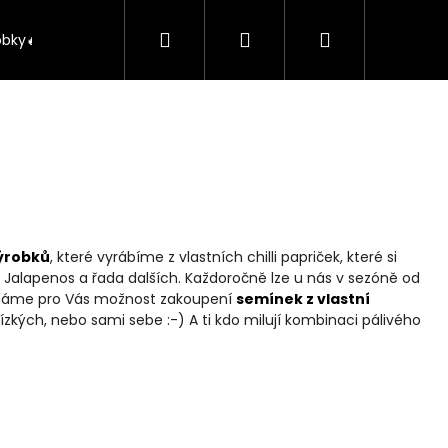
Hledat
Přihlášení
Nákupní
obky🔥
Kontakt
O nás
Pražský Voucher
košík
ýrobků
, které vyrábíme z vlastních chilli papriček, které si
 Jalapenos a řada dalších. Každoročně lze u nás v sezóně od
a, máme pro Vás možnost zakoupení
semínek z vlastní
kých, nebo sami sebe :-) A ti kdo milují kombinaci pálivého
Následující