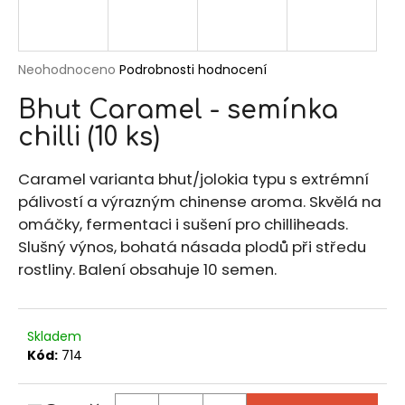
a
j
í
Průměrné
Neohodnoceno
Podrobnosti hodnocení
hodnocení
t
Bhut Caramel - semínka
produktu
?
je
chilli (10 ks)
0,0
z
Caramel varianta bhut/jolokia typu s extrémní
5
pálivostí a výrazným chinense aroma. Skvělá na
hvězdiček.
HLEDAT
omáčky, fermentaci i sušení pro chilliheads.
Slušný výnos, bohatá násada plodů při středu
rostliny. Balení obsahuje 10 semen.
D
o
p
Skladem
o
Kód:
714
r
u