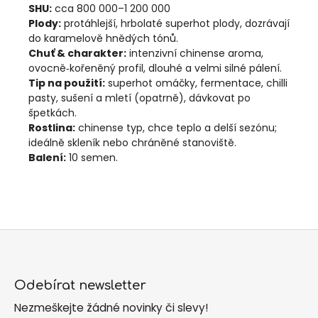
SHU:
cca 800 000–1 200 000
Plody:
protáhlejší, hrbolaté superhot plody, dozrávají
do karamelově hnědých tónů.
Chuť & charakter:
intenzivní chinense aroma,
ovocně‑kořeněný profil, dlouhé a velmi silné pálení.
Tip na použití:
superhot omáčky, fermentace, chilli
pasty, sušení a mletí (opatrně), dávkovat po
špetkách.
Rostlina:
chinense typ, chce teplo a delší sezónu;
ideálně skleník nebo chráněné stanoviště.
Balení:
10 semen.
Z
á
Odebírat newsletter
p
Nezmeškejte žádné novinky či slevy!
a