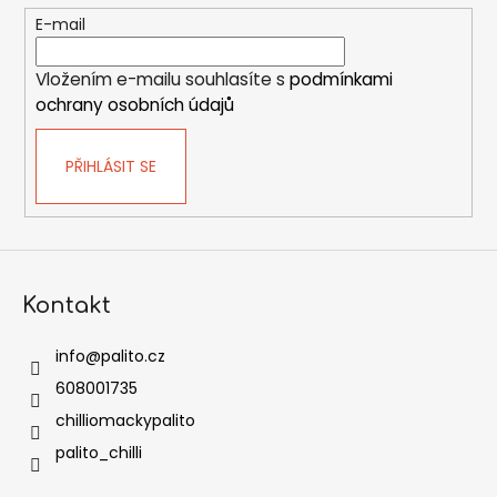
t
E-mail
í
Vložením e-mailu souhlasíte s
podmínkami
ochrany osobních údajů
PŘIHLÁSIT SE
Kontakt
info
@
palito.cz
608001735
chilliomackypalito
palito_chilli