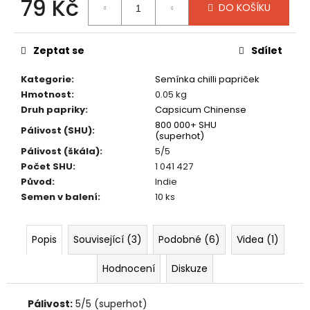
79 Kč
č
DO KOŠÍKU
u
Měrná
j
cena:
e
Zeptat se
Sdílet
m
e
Kategorie
:
Semínka chilli papriček
Hmotnost
:
0.05 kg
Druh papriky
:
Capsicum Chinense
DRAGON
800 000+ SHU
Pálivost (SHU)
:
´S
(superhot)
BLOOD
Pálivost (škála)
:
5/5
249
Počet SHU
:
1 041 427
Kč
Původ
:
Indie
Semen v balení
:
10 ks
Popis
Související (3)
Podobné (6)
Videa (1)
Hodnocení
Diskuze
Pálivost:
5/5 (superhot)