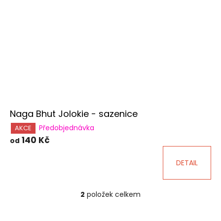
Naga Bhut Jolokie - sazenice
Předobjednávka
AKCE
140 Kč
od
DETAIL
2
položek celkem
O
v
l