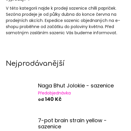
a
V této kategorii najde k prodeji sazenice chilli papriček.
j
Sezóna prodeje je od půlky dubna do konce června na
prodejních akcích. Expedice sazenic objednaných na e-
í
shopu proběhne od začátku do poloviny května. Před
t
samotným zasláním sazenic Vás budeme informovat.
?
Nejprodávanější
HLEDAT
Naga Bhut Jolokie - sazenice
Předobjednávka
D
140 Kč
od
o
p
o
r
7-pot brain strain yellow -
u
sazenice