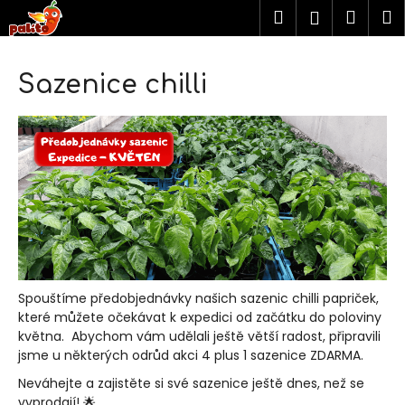
K
Přejít
Hledat
Náku
M
Přihlášen
na
o
obsah
košík
Zpět
Zpět
š
í
Sazenice chilli
C
k
o
p
o
t
ř
e
b
u
Spouštíme předobjednávky našich sazenic chilli papriček,
j
které můžete očekávat k expedici od začátku do poloviny
e
května. Abychom vám udělali ještě větší radost, připravili
t
jsme u některých odrůd akci 4 plus 1 sazenice ZDARMA.
e
Neváhejte a zajistěte si své sazenice ještě dnes, než se
n
vyprodají! 🌟