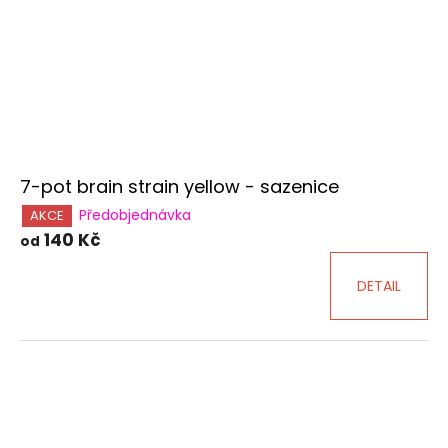
r
o
d
u
k
t
ů
7-pot brain strain yellow - sazenice
Předobjednávka
AKCE
140 Kč
od
DETAIL