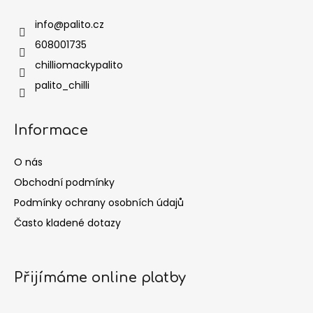
info
@
palito.cz
608001735
chilliomackypalito
palito_chilli
Informace
O nás
Obchodní podmínky
Podmínky ochrany osobních údajů
Často kladené dotazy
Přijímáme online platby