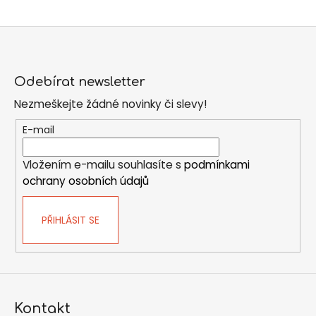
á
d
a
Z
c
á
í
Odebírat newsletter
p
p
Nezmeškejte žádné novinky či slevy!
r
a
v
t
E-mail
k
í
y
Vložením e-mailu souhlasíte s
podmínkami
v
ochrany osobních údajů
ý
p
i
PŘIHLÁSIT SE
s
u
Kontakt