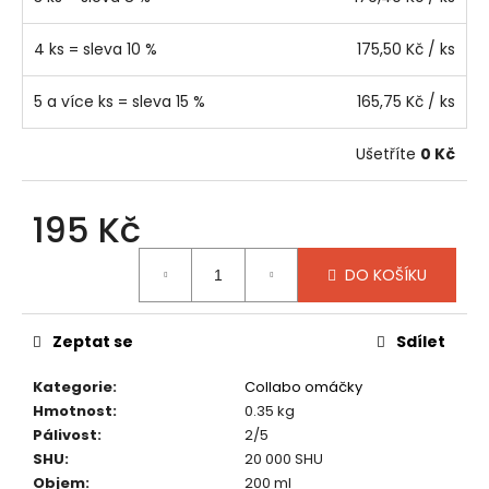
4 ks = sleva 10 %
175,50 Kč
/ ks
5 a více ks = sleva 15 %
165,75 Kč
/ ks
Ušetříte
0 Kč
195 Kč
Měrná
DO KOŠÍKU
cena:
Zeptat se
Sdílet
Kategorie
:
Collabo omáčky
Hmotnost
:
0.35 kg
Pálivost
:
2/5
SHU
:
20 000 SHU
Objem
:
200 ml