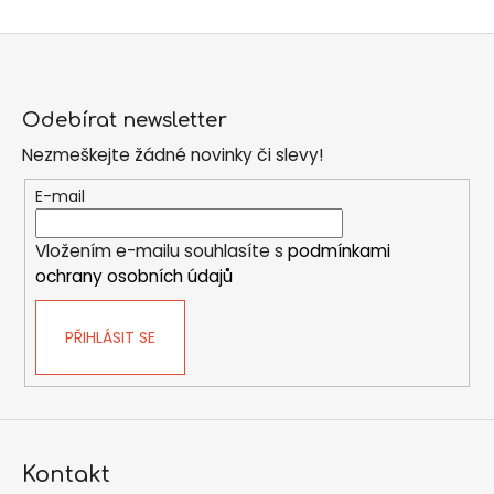
Z
á
Odebírat newsletter
p
Nezmeškejte žádné novinky či slevy!
a
t
E-mail
í
Vložením e-mailu souhlasíte s
podmínkami
ochrany osobních údajů
PŘIHLÁSIT SE
Kontakt