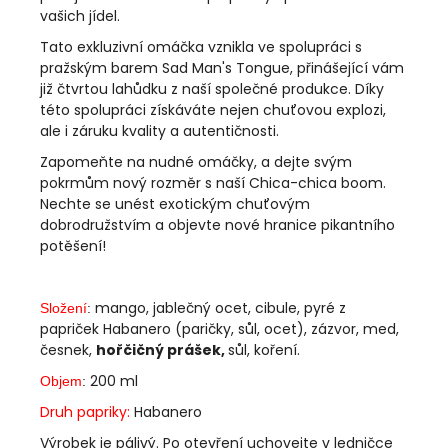
vašich jídel.
Tato exkluzivní omáčka vznikla ve spolupráci s
pražským barem Sad Man's Tongue, přinášející vám
již čtvrtou lahůdku z naší společné produkce. Díky
této spolupráci získáváte nejen chuťovou explozi,
ale i záruku kvality a autentičnosti.
Zapomeňte na nudné omáčky, a dejte svým
pokrmům nový rozměr s naší Chica-chica boom.
Nechte se unést exotickým chuťovým
dobrodružstvím a objevte nové hranice pikantního
potěšení!
mango, jablečný ocet, cibule, pyré z
Složení
:
papriček Habanero (paričky, sůl, ocet), zázvor, med,
česnek,
hořčičný prášek,
sůl, koření.
200 ml
Objem
:
Druh papriky:
Habanero
Výrobek je pálivý. Po otevření uchovejte v ledničce