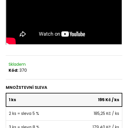
č
u
j
e
m
e
CHICA-
CHICA
BOOM
Skladem
195
Kód:
370
Kč
MNOŽSTEVNÍ SLEVA
1 ks
195 Kč
/ ks
2 ks = sleva 5 %
185,25 Kč
/ ks
3 ks = sleva 8 %
179,40 Kč
/ ks