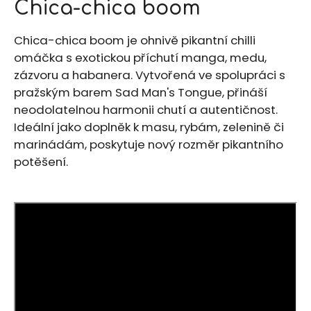
Chica-chica boom
produktu
a
je
j
0,0
Chica-chica boom je ohnivě pikantní chilli
z
í
omáčka s exotickou příchutí manga, medu,
5
t
zázvoru a habanera. Vytvořená ve spolupráci s
hvězdiček.
?
pražským barem Sad Man's Tongue, přináší
neodolatelnou harmonii chutí a autentičnost.
Ideální jako doplněk k masu, rybám, zelenině či
marinádám, poskytuje nový rozměr pikantního
potěšení.
HLEDAT
D
o
p
o
r
u