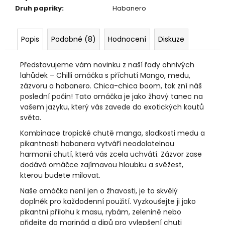
Druh papriky
:
Habanero
Popis
Podobné (8)
Hodnocení
Diskuze
Představujeme vám novinku z naší řady ohnivých
lahůdek – Chilli omáčka s příchutí Mango, medu,
zázvoru a habanero. Chica-chica boom, tak zní náš
poslední počin! Tato omáčka je jako žhavý tanec na
vašem jazyku, který vás zavede do exotických koutů
světa.
Kombinace tropické chutě manga, sladkosti medu a
pikantnosti habanera vytváří neodolatelnou
harmonii chutí, která vás zcela uchvátí. Zázvor zase
dodává omáčce zajímavou hloubku a svěžest,
kterou budete milovat.
Naše omáčka není jen o žhavosti, je to skvělý
doplněk pro každodenní použití. Vyzkoušejte ji jako
pikantní přílohu k masu, rybám, zelenině nebo
přidejte do marinád a dipů pro vylepšení chuti