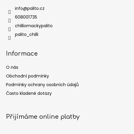
info
@
palito.cz
608001735
chilliomackypalito
palito_chilli
Informace
O nás
Obchodní podmínky
Podmínky ochrany osobních údajů
Často kladené dotazy
Přijímáme online platby