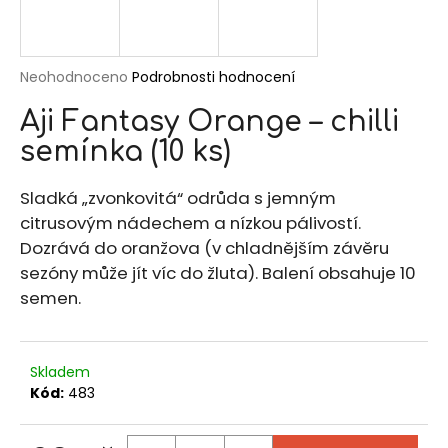
a
j
í
Průměrné
Neohodnoceno
Podrobnosti hodnocení
hodnocení
t
Aji Fantasy Orange – chilli
produktu
?
je
semínka (10 ks)
0,0
z
Sladká „zvonkovitá“ odrůda s jemným
5
citrusovým nádechem a nízkou pálivostí.
hvězdiček.
HLEDAT
Dozrává do oranžova (v chladnějším závěru
sezóny může jít víc do žluta). Balení obsahuje 10
semen.
D
o
p
Skladem
o
Kód:
483
r
u