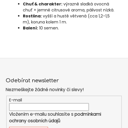
Chuť & charakter:
výrazně sladká ovocná
chuť + jemné citrusové aroma, pálivost nízká.
Rostlina:
vyšší a hustě větvená (cca 1,2–1,5
m), koruna kolem 1 m.
Balení:
10 semen.
Z
á
Odebírat newsletter
p
Nezmeškejte žádné novinky či slevy!
a
t
E-mail
í
Vložením e-mailu souhlasíte s
podmínkami
ochrany osobních údajů