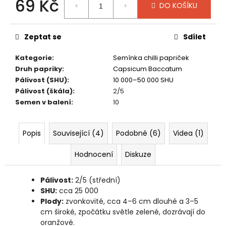
69 Kč
č
DO KOŠÍKU
u
Měrná
j
cena:
e
Zeptat se
Sdílet
m
e
Kategorie
:
Semínka chilli papriček
Druh papriky
:
Capsicum Baccatum
Pálivost (SHU)
:
10 000–50 000 SHU
CHICA-
Pálivost (škála)
:
2/5
CHICA
Semen v balení
:
10
BOOM
195
Kč
Popis
Související (4)
Podobné (6)
Videa (1)
Hodnocení
Diskuze
Pálivost:
2/5 (střední)
SHU:
cca 25 000
Plody:
zvonkovité, cca 4–6 cm dlouhé a 3–5
cm široké, zpočátku světle zelené, dozrávají do
oranžové.