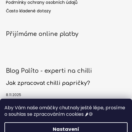
Podmínky ochrany osobních údajů
Často kladené dotazy
Přijímáme online platby
Blog Palíto - experti na chilli
Jak zpracovat chilli papričky?
8.11.2025
Jak a kdy sklízet chilli papričky?
Aby Vám naše omáčky chutnaly ještě lépe, prosíme
o souhlas se zpracováním cookies 🌶️🍪
1.10.2025
Nastavení