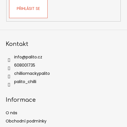
PŘIHLÁSIT SE
Kontakt
info
@
palito.cz
608001735
chilliomackypalito
palito_chilli
Informace
O nás
Obchodní podmínky