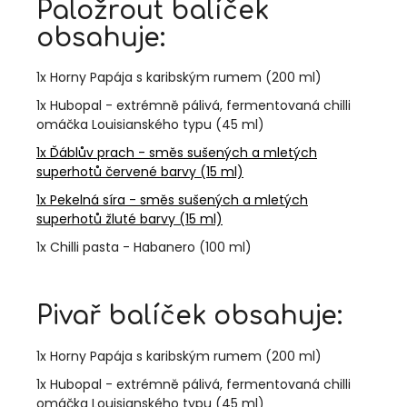
Paložrout balíček
obsahuje:
1x Horny Papája s karibským rumem (200 ml)
1x Hubopal - extrémně pálivá, fermentovaná chilli
omáčka Louisianského typu (45 ml)
1x Ďáblův prach - směs sušených a mletých
superhotů červené barvy (15 ml)
1x Pekelná síra - směs sušených a mletých
superhotů žluté barvy (15 ml)
1x Chilli pasta - Habanero (100 ml)
Pivař balíček obsahuje:
1x Horny Papája s karibským rumem (200 ml)
1x Hubopal - extrémně pálivá, fermentovaná chilli
omáčka Louisianského typu (45 ml)