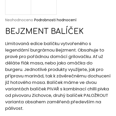
a
j
í
Průměrné
Neohodnoceno
Podrobnosti hodnocení
hodnocení
t
BEJZMENT BALÍČEK
produktu
?
je
0,0
Limitovaná edice balíčku vytvořeného s
z
legendární burgrárnou Bejzment. Obsahuje to
5
pravé pro pořádnou domácí grilovačku. Ať už
hvězdiček.
HLEDAT
děláte flák masa, nebo jako omáčka do
burgeru. Jednotlivé produkty využijete, jak pro
přípravu marinád, tak k závěrečnému dochucení
již hotového masa. Balíček máme ve dvou
D
variantách balíček PIVAŘ s kombinací chilli pivka
o
p
od pivovaru Zichovce, druhý balíček PALOŽROUT
o
varianta obsahem zaměřená především na
r
pálivost.
u