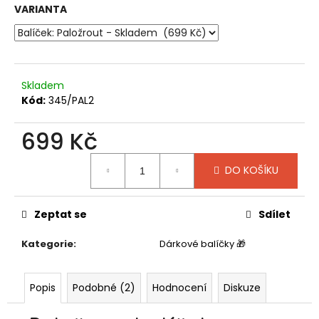
č
VARIANTA
u
j
e
m
e
Skladem
Kód:
345/PAL2
CHICA-
699 Kč
CHICA
BOOM
Měrná
195
DO KOŠÍKU
cena:
Kč
Zeptat se
Sdílet
Kategorie
:
Dárkové balíčky 🎁
Popis
Podobné (2)
Hodnocení
Diskuze