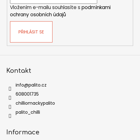
Vložením e-mailu souhlasíte s
podmínkami
ochrany osobních údajů
PŘIHLÁSIT SE
Kontakt
info
@
palito.cz
608001735
chilliomackypalito
palito_chilli
Informace