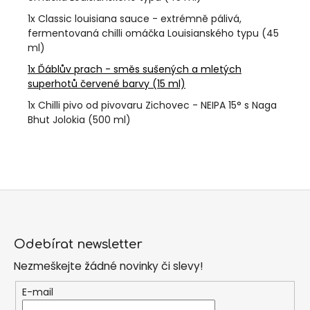
1x Classic louisiana sauce - extrémně pálivá,
fermentovaná chilli omáčka Louisianského typu (45
ml)
1x Ďáblův prach - směs sušených a mletých
superhotů červené barvy (15 ml)
1x Chilli pivo od pivovaru Zichovec - NEIPA 15° s Naga
Bhut Jolokia (500 ml)
Z
á
Odebírat newsletter
p
Nezmeškejte žádné novinky či slevy!
a
t
E-mail
í