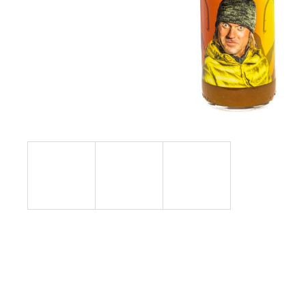
MANGOVO HOŘČIČNÁ OMÁČKA -
CAROLINA REAPER HP22B
99 Kč