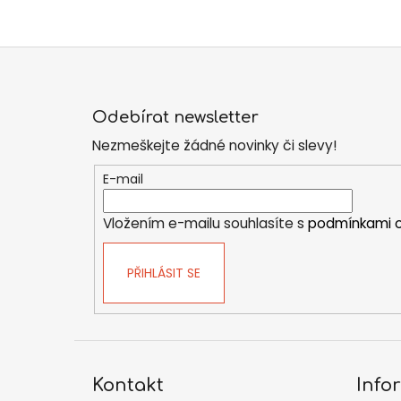
Z
á
Odebírat newsletter
p
Nezmeškejte žádné novinky či slevy!
a
t
E-mail
í
Vložením e-mailu souhlasíte s
podmínkami o
PŘIHLÁSIT SE
Kontakt
Info