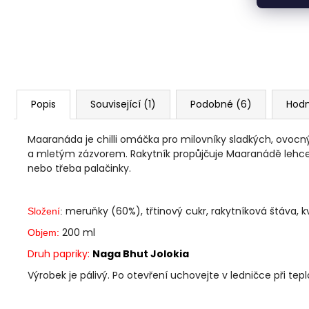
Popis
Související (1)
Podobné (6)
Hod
Maaranáda je chilli omáčka pro milovníky sladkých, ovocn
a mletým zázvorem. Rakytník propůjčuje Maaranádě lehce 
nebo třeba palačinky.
meruňky
(60%), třtinový cukr, rakytníková štáva, kv
Složení
:
200
ml
Objem:
Druh papriky:
Naga Bhut Jolokia
Výrobek je pálivý. Po otevření uchovejte v ledničce při tep