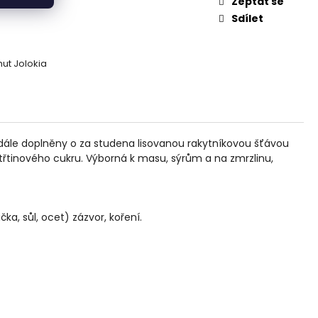
g
Zeptat se
Sdílet
ut Jolokia
 dále doplněny o za studena lisovanou rakytníkovou šťávou
řtinového cukru. Výborná k masu, sýrům a na zmrzlinu,
ka, sůl, ocet) zázvor, koření.