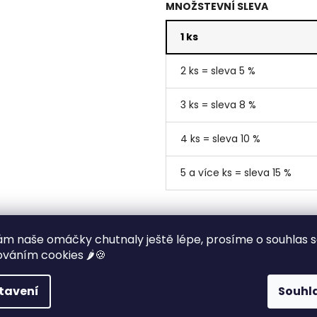
MNOŽSTEVNÍ SLEVA
1 ks
2 ks = sleva 5 %
3 ks = sleva 8 %
4 ks = sleva 10 %
5 a více ks = sleva 15 %
m naše omáčky chutnaly ještě lépe, prosíme o souhlas 
195 Kč
váním cookies 🌶️🍪
Měrná
tavení
Souhl
cena:
Kategorie
:
Collab