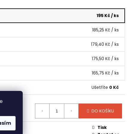
195 Kč
/ ks
185,25 Kč
/ ks
179,40 Kč
/ ks
175,50 Kč
/ ks
165,75 Kč
/ ks
Ušetříte
0 Kč
se
DO KOŠÍKU
asím
Tisk
o omáčky