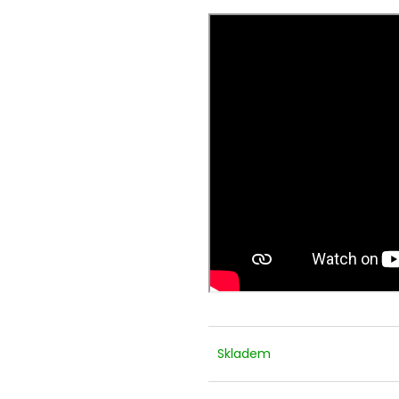
ŠVESTKOVÁ CHILLI OMÁČKA - NAGA
ELIXÍR ŽIVOTA -
BHUT JOLOKIA
100 Kč
109 Kč
Skladem