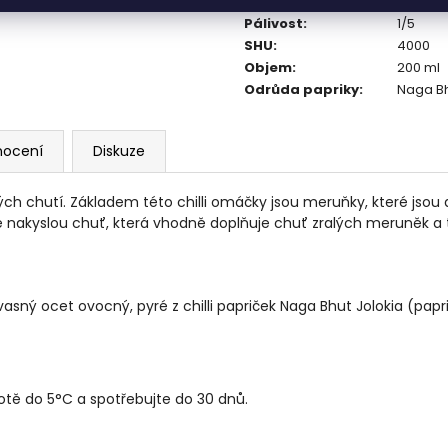
Hmotnost
:
0.385 k
Pálivost
:
1/5
SHU
:
4000
Objem
:
200 ml
Odrůda papriky
:
Naga Bh
nocení
Diskuze
ých chutí. Základem této chilli omáčky jsou meruňky, které jsou
nakyslou chuť, která vhodně doplňuje chuť zralých meruněk a t
asný ocet ovocný, pyré z chilli papriček Naga Bhut Jolokia (paprič
lotě do 5°C a spotřebujte do 30 dnů.