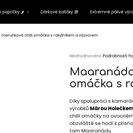
li papričky 🌶️
Dárkové balíčky 🎁
Extrémně pálivé výr
Co potřebujete najít?
meruňková chilli omáčka s rakytníkem a zázvorem
HLEDAT
Průměrné
Neohodnoceno
Podrobnosti h
hodnocení
produktu
Maaranáda 
je
0,0
Doporučujeme
omáčka s r
z
5
hvězdiček.
Díky spolupráci s kamar
výrobků
Márou Holečke
chilli omáčky na ovocném
obzvláště se hodí k plís
tam Maaranádu