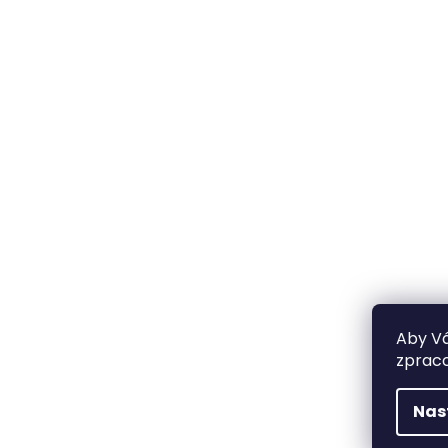
Aby Vá
zpraco
Nas