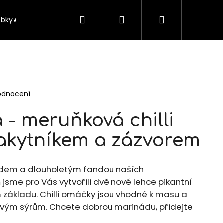
Hledat
Přihlášení
Nákupní
obky🔥
Kontakt
O nás
Pražský Voucher
košík
odnocení
- meruňková chilli
akytníkem a zázvorem
ádem a dlouholetým fandou naších
m
jsme pro Vás vytvořili dvě nové lehce pikantní
 základu. Chilli omáčky jsou vhodné k masu a
Následující
ňovým sýrům. Chcete dobrou marinádu, přidejte